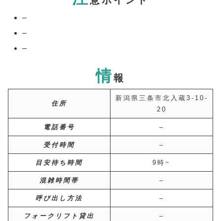
–
–
–
情
報
新潟県三条市北入蔵3-10-
住所
20
電話番号
–
受付時間
–
目安待ち時間
9時~
混雑時間帯
–
呼び出し方法
–
フォークリフト貸出
–