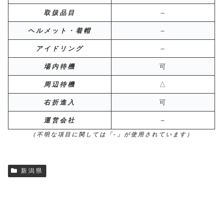
取扱品目
–
ヘルメット・着帽
–
アイドリング
–
場内待機
可
周辺待機
△
右折進入
可
運営会社
–
（不明な項目に関しては「-」が使用されています）
新潟県