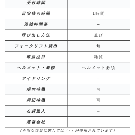
受付時間
–
目安待ち時間
1時間
混雑時間帯
–
呼び出し方法
並び
フォークリフト貸出
無
取扱品目
雑貨
ヘルメット・着帽
ヘルメット必須
アイドリング
–
場内待機
可
周辺待機
可
右折進入
–
運営会社
–
（不明な項目に関しては「-」が使用されています）