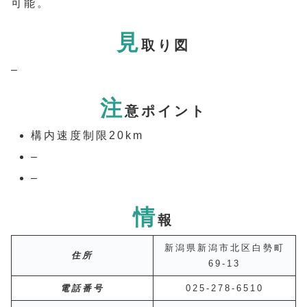
可能。
見
取り図
–
注
意ポイント
構内速度制限20km
–
–
情
報
新潟県新潟市北区白勢町
住所
69-13
電話番号
025-278-6510