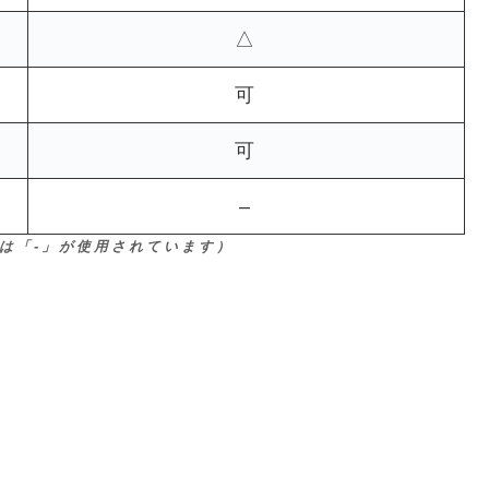
△
可
可
–
は「-」が使用されています）