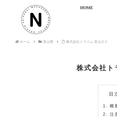
HOME
ホーム
富山県
株式会社トライム 富山ＤＣ
株式会社ト
目
概
注