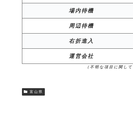
場内待機
周辺待機
右折進入
運営会社
（不明な項目に関して
富山県