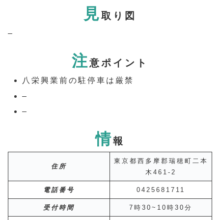
見
取り図
–
注
意ポイント
八栄興業前の駐停車は厳禁
–
–
情
報
東京都西多摩郡瑞穂町二本
住所
木461-2
電話番号
0425681711
受付時間
7時30~10時30分