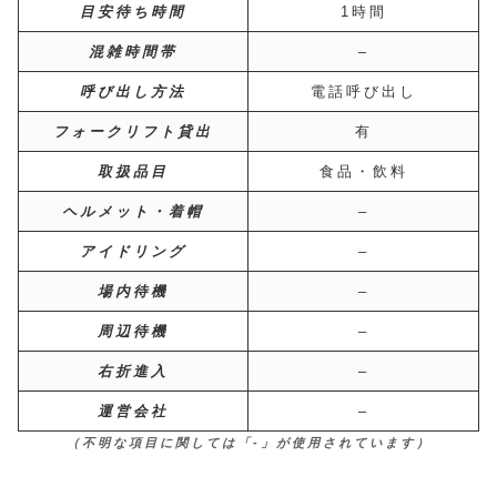
目安待ち時間
1時間
混雑時間帯
–
呼び出し方法
電話呼び出し
フォークリフト貸出
有
取扱品目
食品・飲料
ヘルメット・着帽
–
アイドリング
–
場内待機
–
周辺待機
–
右折進入
–
運営会社
–
（不明な項目に関しては「-」が使用されています）