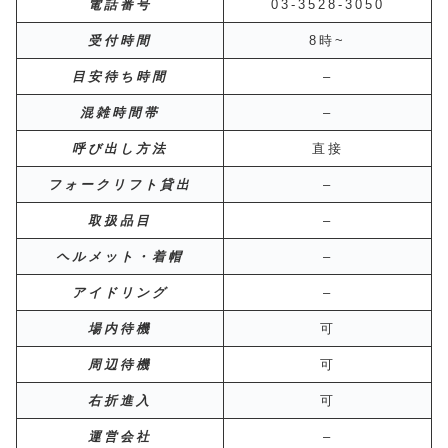
電話番号
03-3528-3050
受付時間
8時~
目安待ち時間
–
混雑時間帯
–
呼び出し方法
直接
フォークリフト貸出
–
取扱品目
–
ヘルメット・着帽
–
アイドリング
–
場内待機
可
周辺待機
可
右折進入
可
運営会社
–