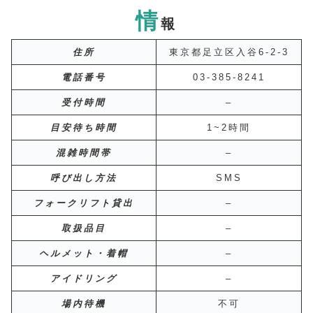
情
報
住所
東京都足立区入谷6-2-3
電話番号
03-385-8241
受付時間
–
目安待ち時間
1~2時間
混雑時間帯
–
呼び出し方法
SMS
フォークリフト貸出
–
取扱品目
–
ヘルメット・着帽
–
アイドリング
–
場内待機
不可