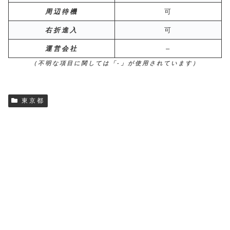
周辺待機
可
右折進入
可
運営会社
–
（不明な項目に関しては「-」が使用されています）
東京都