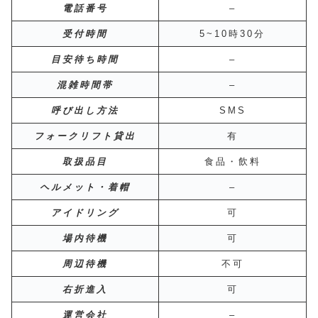
電話番号
–
受付時間
5~10時30分
目安待ち時間
–
混雑時間帯
–
呼び出し方法
SMS
フォークリフト貸出
有
取扱品目
食品・飲料
ヘルメット・着帽
–
アイドリング
可
場内待機
可
周辺待機
不可
右折進入
可
運営会社
–