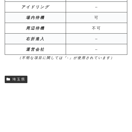
アイドリング
–
場内待機
可
周辺待機
不可
右折進入
–
運営会社
–
（不明な項目に関しては「-」が使用されています）
埼玉県