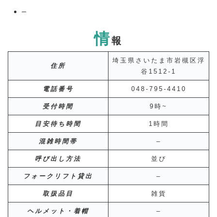
–
情
報
埼玉県さいたま市岩槻区浮
住所
谷1512-1
電話番号
048-795-4410
受付時間
9時~
目安待ち時間
1時間
混雑時間帯
–
呼び出し方法
並び
フォークリフト貸出
–
取扱品目
雑貨
ヘルメット・着帽
–