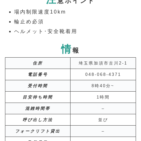
意ポイント
場内制限速度10km
輪止め必須
ヘルメット･安全靴着用
情
報
住所
埼玉県加須市古川2-1
電話番号
048-068-4371
受付時間
8時40分~
目安待ち時間
1時間
混雑時間帯
–
呼び出し方法
並び
フォークリフト貸出
–