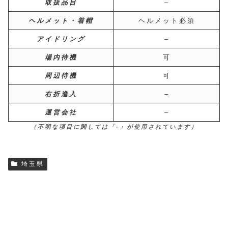
取扱品目
–
ヘルメット・着帽
ヘルメット必須
アイドリング
–
場内待機
可
周辺待機
可
右折進入
–
運営会社
–
（不明な項目に関しては「-」が使用されています）
埼玉県