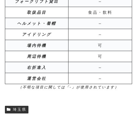
フォークリフト貸出
–
取扱品目
食品・飲料
ヘルメット・着帽
–
アイドリング
–
場内待機
可
周辺待機
可
右折進入
–
運営会社
–
（不明な項目に関しては「-」が使用されています）
埼玉県