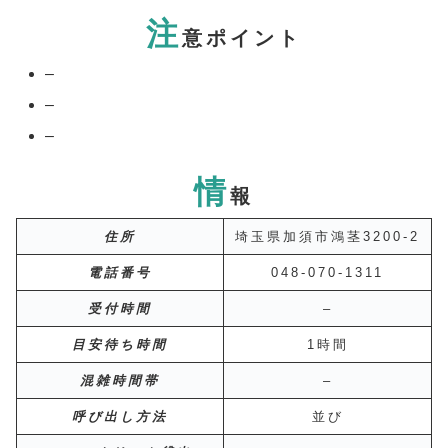
注
意ポイント
–
–
–
情
報
住所
埼玉県加須市鴻茎3200-2
電話番号
048-070-1311
受付時間
–
目安待ち時間
1時間
混雑時間帯
–
呼び出し方法
並び