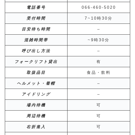
電話番号
066-460-5020
受付時間
7~10時30分
目安待ち時間
–
混雑時間帯
~9時30分
呼び出し方法
–
フォークリフト貸出
有
取扱品目
食品・飲料
ヘルメット・着帽
–
アイドリング
–
場内待機
可
周辺待機
可
右折進入
可