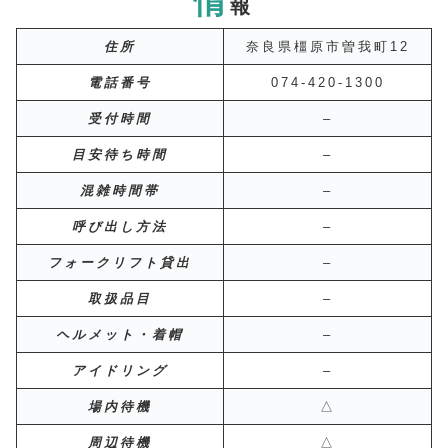
情
報
住所
奈良県橿原市曽我町12
電話番号
074-420-1300
受付時間
–
目安待ち時間
–
混雑時間帯
–
呼び出し方法
–
フォークリフト貸出
–
取扱品目
–
ヘルメット・着帽
–
アイドリング
–
場内待機
△
周辺待機
△