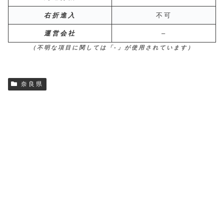
右折進入
不可
運営会社
–
（不明な項目に関しては「-」が使用されています）
奈良県