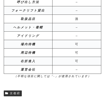
呼び出し方法
–
フォークリフト貸出
–
取扱品目
酒
ヘルメット・着帽
–
アイドリング
–
場内待機
可
周辺待機
可
右折進入
可
運営会社
–
（不明な項目に関しては「-」が使用されています）
京都府