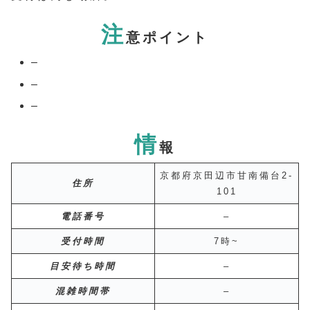
注
意ポイント
–
–
–
情
報
京都府京田辺市甘南備台2-
住所
101
電話番号
–
受付時間
7時~
目安待ち時間
–
混雑時間帯
–