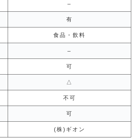
–
有
食品・飲料
–
可
△
不可
可
(株)ギオン