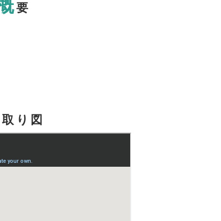
概
要
見
取り図