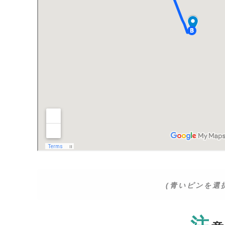
(青いピンを選
注