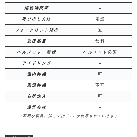
混雑時間帯
–
呼び出し方法
電話
フォークリフト貸出
無
取扱品目
飲料
ヘルメット・着帽
ヘルメット必須
アイドリング
–
場内待機
可
周辺待機
不可
右折進入
可
運営会社
–
（不明な項目に関しては「-」が使用されています）