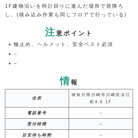
1F建物沿いを時計回りに進んだ場所で荷降ろ
し。(積み込み作業も同じフロアで行っている)
注
意ポイント
輪止め、ヘルメット、安全ベスト必須
–
–
情
報
神奈川県川崎市川崎区水江
住所
町4-6 1F
電話番号
–
受付時間
–
目安待ち時間
–