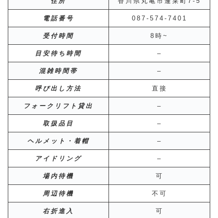
住所
香川県丸亀市蓬莱町7-5
電話番号
087-574-7401
受付時間
8時~
目安待ち時間
–
混雑時間帯
–
呼び出し方法
直接
フォークリフト貸出
–
取扱品目
–
ヘルメット・着帽
–
アイドリング
–
場内待機
可
周辺待機
不可
右折進入
可