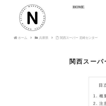
HOME
ホーム
兵庫県
関西スーパー 尼崎センター
関西スーパ
目
概
注