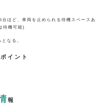
5台ほど、車両を止められる待機スペースあ
は待機可能)
らとなる。
意ポイント
情
報