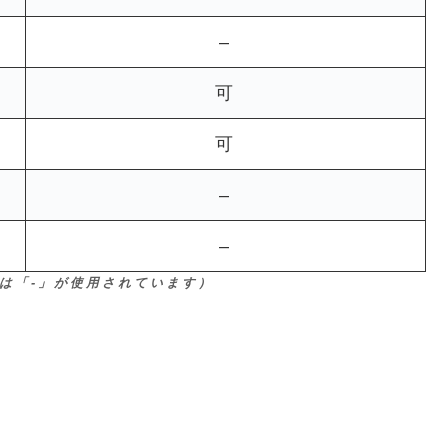
–
可
可
–
–
は「-」が使用されています）