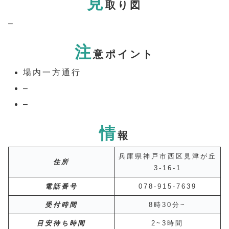
見
取り図
–
注
意ポイント
場内一方通行
–
–
情
報
兵庫県神戸市西区見津が丘
住所
3-16-1
電話番号
078-915-7639
受付時間
8時30分~
目安待ち時間
2~3時間