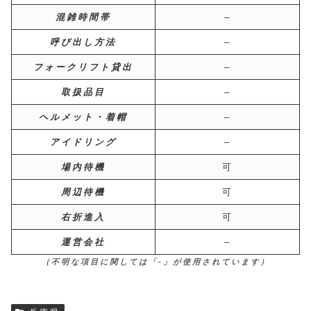
混雑時間帯
–
呼び出し方法
–
フォークリフト貸出
–
取扱品目
–
ヘルメット・着帽
–
アイドリング
–
場内待機
可
周辺待機
可
右折進入
可
運営会社
–
（不明な項目に関しては「-」が使用されています）