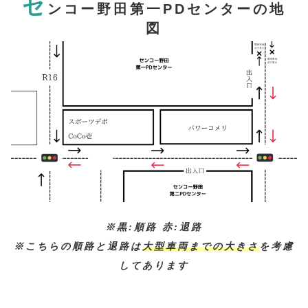
セ
ンコー野田第一PDセンターの地
図
※黒:順路 赤:退路
※こちらの順路と退路は
大型車両までの大きさ
を考慮
してあります