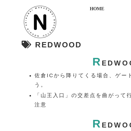
HOME
REDWOOD
R
EDW
佐倉ICから降りてくる場合、ゲー
う。
「山王入口」の交差点を曲がって
注意
R
EDW